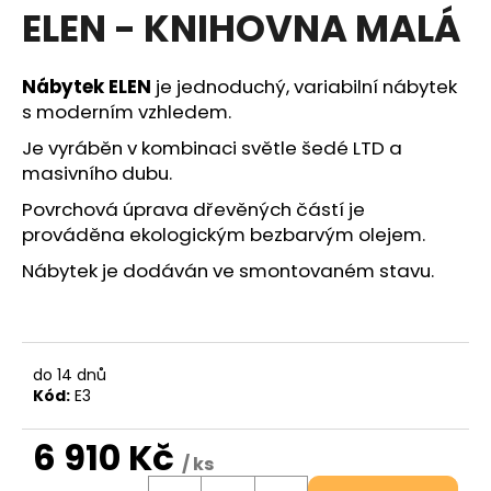
ELEN - KNIHOVNA MALÁ
a
j
í
Nábytek ELEN
je jednoduchý, variabilní nábytek
t
s moderním vzhledem.
?
Je vyráběn v kombinaci světle šedé LTD a
masivního dubu.
Hledat
Povrchová úprava dřevěných částí je
prováděna ekologickým bezbarvým olejem.
Nábytek je dodáván ve smontovaném stavu.
D
o
p
do 14 dnů
o
Kód:
E3
r
u
6 910 Kč
č
/ ks
u
Měrná