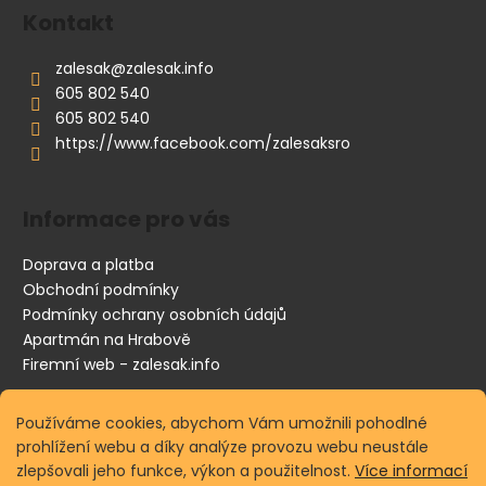
p
Kontakt
a
zalesak
@
zalesak.info
t
605 802 540
í
605 802 540
https://www.facebook.com/zalesaksro
Informace pro vás
Doprava a platba
Obchodní podmínky
Podmínky ochrany osobních údajů
Apartmán na Hrabově
Firemní web - zalesak.info
Používáme cookies, abychom Vám umožnili pohodlné
Vyhledávání
prohlížení webu a díky analýze provozu webu neustále
zlepšovali jeho funkce, výkon a použitelnost.
Více informací