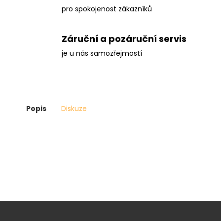
pro spokojenost zákazníků
Záruční a pozáruční servis
je u nás samozřejmostí
Popis
Diskuze
Z
á