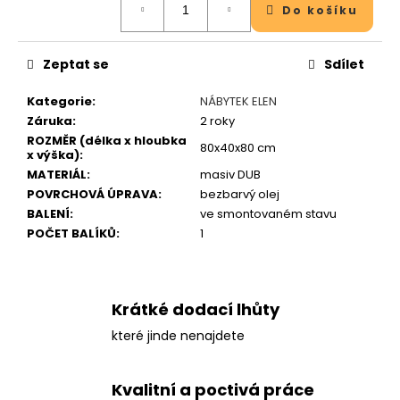
j
Do košíku
cena:
e
m
e
Zeptat se
Sdílet
Kategorie
:
NÁBYTEK ELEN
Záruka
:
2 roky
ROZMĚR (délka x hloubka
80x40x80 cm
x výška)
:
MATERIÁL
:
masiv DUB
POVRCHOVÁ ÚPRAVA
:
bezbarvý olej
BALENÍ
:
ve smontovaném stavu
POČET BALÍKŮ
:
1
Krátké dodací lhůty
které jinde nenajdete
Kvalitní a poctivá práce