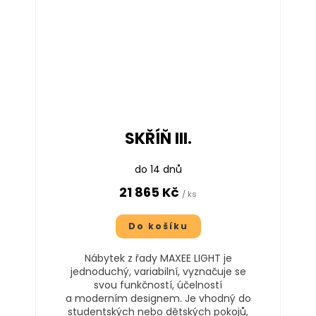
SKŘÍŇ III.
do 14 dnů
21 865 Kč
/ ks
Do košíku
Nábytek z řady MAXEE LIGHT je
jednoduchý, variabilní, vyznačuje se
svou funkčností, účelností
a moderním designem. Je vhodný do
studentských nebo dětských pokojů,