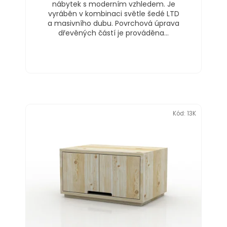
j
nábytek s moderním vzhledem. Je
vyráběn v kombinaci světle šedé LTD
e
a masivního dubu. Povrchová úprava
m
dřevěných částí je prováděna...
e
Kód:
13K