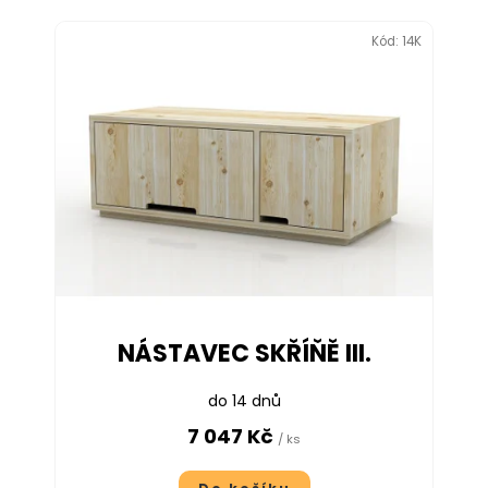
Kód:
14K
NÁSTAVEC SKŘÍŇĚ III.
do 14 dnů
7 047 Kč
/ ks