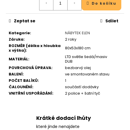
j
Do košíku
cena:
e
m
e
Zeptat se
Sdílet
Kategorie
:
NÁBYTEK ELEN
Záruka
:
2 roky
ROZMĚR (délka x hloubka
80x53x180 cm
x výška)
:
LTD světle šedá/masiv
MATERIÁL
:
DUB
POVRCHOVÁ ÚPRAVA
:
bezbarvý olej
BALENÍ
:
ve smontovaném stavu
POČET BALÍKŮ
:
1
ČALOUNĚNÍ
:
součástí dodávky
VNITŘNÍ USPOŘÁDÁNÍ
:
2 police + šatní tyč
Krátké dodací lhůty
které jinde nenajdete