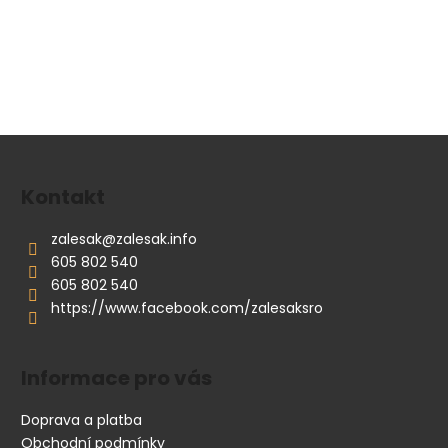
Z
á
p
Kontakt
a
zalesak
@
zalesak.info
t
605 802 540
í
605 802 540
https://www.facebook.com/zalesaksro
Informace pro vás
Doprava a platba
Obchodní podmínky