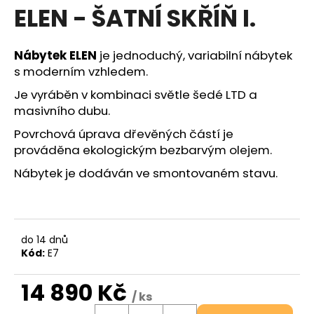
ELEN - ŠATNÍ SKŘÍŇ I.
a
j
í
Nábytek ELEN
je jednoduchý, variabilní nábytek
t
s moderním vzhledem.
?
Je vyráběn v kombinaci světle šedé LTD a
masivního dubu.
Hledat
Povrchová úprava dřevěných částí je
prováděna ekologickým bezbarvým olejem.
Nábytek je dodáván ve smontovaném stavu.
D
o
p
do 14 dnů
o
Kód:
E7
r
u
14 890 Kč
č
/ ks
u
Měrná