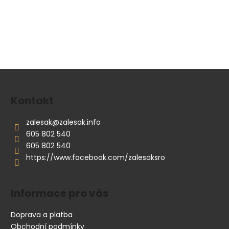
Z
á
p
Kontakt
a
zalesak
@
zalesak.info
t
605 802 540
í
605 802 540
https://www.facebook.com/zalesaksro
Informace pro vás
Doprava a platba
Obchodní podmínky