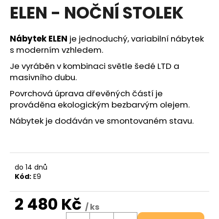
ELEN - NOČNÍ STOLEK
a
j
í
Nábytek ELEN
je jednoduchý, variabilní nábytek
t
s moderním vzhledem.
?
Je vyráběn v kombinaci světle šedé LTD a
masivního dubu.
Hledat
Povrchová úprava dřevěných částí je
prováděna ekologickým bezbarvým olejem.
Nábytek je dodáván ve smontovaném stavu.
D
o
p
do 14 dnů
o
Kód:
E9
r
u
2 480 Kč
č
/ ks
u
Měrná