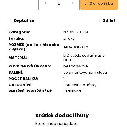
j
Do košíku
cena:
e
m
e
Zeptat se
Sdílet
Kategorie
:
NÁBYTEK ELEN
Záruka
:
2 roky
ROZMĚR (délka x hloubka
40x40x42 cm
x výška)
:
LTD světle šedá/masiv
MATERIÁL
:
DUB
POVRCHOVÁ ÚPRAVA
:
bezbarvý olej
BALENÍ
:
ve smontovaném stavu
POČET BALÍKŮ
:
1
ČALOUNĚNÍ
:
součástí dodávky
VNITŘNÍ USPOŘÁDÁNÍ
:
1 zásuvka
Krátké dodací lhůty
které jinde nenajdete