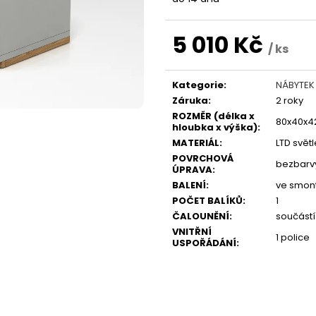
5 010 Kč
/ ks
Měrná
cena:
Kategorie
:
NÁBYTEK
Záruka
:
2 roky
ROZMĚR (délka x
80x40x4
hloubka x výška)
:
MATERIÁL
:
LTD svět
POVRCHOVÁ
bezbarvý
ÚPRAVA
:
BALENÍ
:
ve smon
POČET BALÍKŮ
:
1
ČALOUNĚNÍ
:
součást
VNITŘNÍ
1 police
USPOŘÁDÁNÍ
: