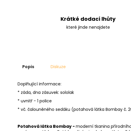
Krátké dodací lhůty
které jinde nenajdete
Popis
Diskuze
Doplňující informace:
* záda, dna zásuvek: sololak
* uvnitř - 1 police
* vč. čalouněného sedáku (potahová látka Bombay č. 2
Potahová látka Bombay -
moderní tkanina přírodního