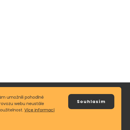
ám umožnili pohodlné
Vyhledávání
Souhlasím
provozu webu neustále
použitelnost.
Více informací
Hledat