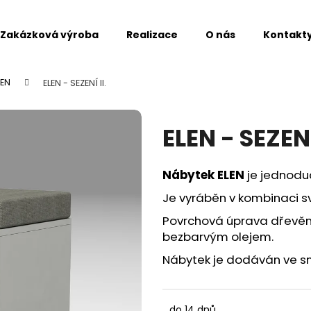
Zakázková výroba
Realizace
O nás
Kontakt
Co potřebujete najít?
LEN
ELEN - SEZENÍ II.
ELEN - SEZENÍ 
Nábytek ELEN
je jednodu
Doporučujeme
Je vyráběn v kombinaci s
Povrchová úprava dřevěn
bezbarvým olejem.
Nábytek je dodáván v
do 14 dnů