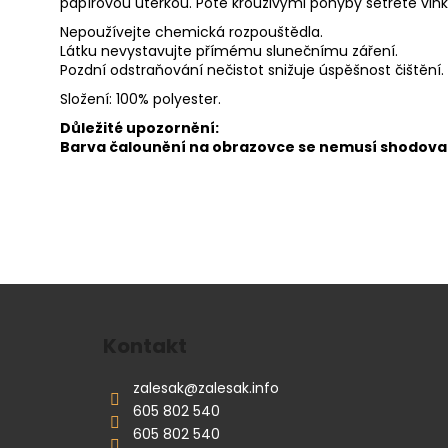
papírovou utěrkou. Poté krouživými pohyby setřete vlh
Nepoužívejte chemická rozpouštědla.
Látku nevystavujte přímému slunečnímu záření.
Pozdní odstraňování nečistot snižuje úspěšnost čištění.
Složení: 100% polyester.
Důležité upozornění:
Barva čalounění na obrazovce se nemusí shodovat
Z
á
p
Kontakt
a
zalesak
@
zalesak.info
t
605 802 540
í
605 802 540