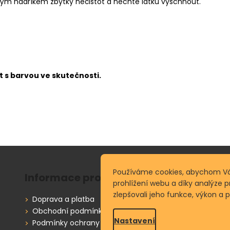
kým hadříkem zbytky nečistot a nechte látku vyschnout.
 s barvou ve skutečnosti.
Používáme cookies, abychom V
Informace pro vás
prohlížení webu a díky analýze 
zlepšovali jeho funkce, výkon a 
Doprava a platba
Obchodní podmínky
Nastavení
Podmínky ochrany osobních údajů