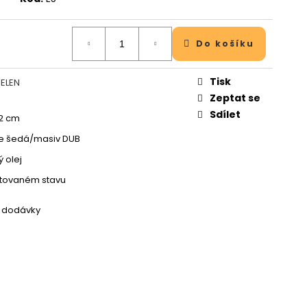
Do košíku
Tisk
 ELEN
Zeptat se
Sdílet
2 cm
le šedá/masiv DUB
 olej
tovaném stavu
í dodávky