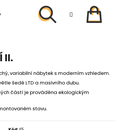
Hledat
Přihlášení
Nákupní
y
Firemní web
košík
Hledat
II.
chý, variabilní nábytek s moderním vzhledem.
větle šedé LTD a masivního dubu.
ých částí je prováděna ekologickým
e smontovaném stavu.
Kód:
E5