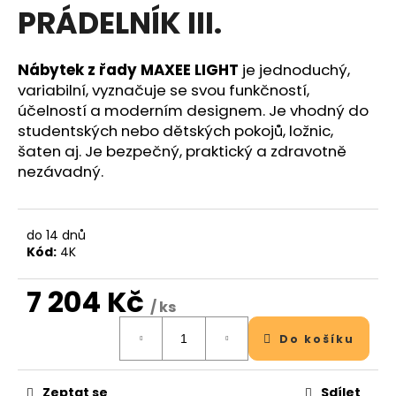
PRÁDELNÍK III.
a
j
í
Nábytek z řady MAXEE LIGHT
je jednoduchý,
t
variabilní, vyznačuje se svou funkčností,
?
účelností a moderním designem. Je vhodný do
studentských nebo dětských pokojů, ložnic,
šaten aj. Je bezpečný, praktický a zdravotně
Hledat
nezávadný.
do 14 dnů
D
Kód:
4K
o
p
7 204 Kč
o
/ ks
r
Měrná
Do košíku
cena:
u
č
u
Zeptat se
Sdílet