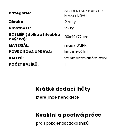
j
e
STUDENTSKÝ NÁBYTEK -
Kategorie
:
m
MAXEE LIGHT
e
Záruka
:
2 roky
Hmotnost
:
25 kg
ROZMĚR (délka x hloubka
80x40x77 cm
x výška)
:
MATERIÁL
:
masiv SMRK
POVRCHOVÁ ÚPRAVA
:
bezbarvý lak
BALENÍ
:
ve smontovaném stavu
POČET BALÍKŮ
:
1
Krátké dodací lhůty
které jinde nenajdete
Kvalitní a poctivá práce
pro spokojenost zákazníků