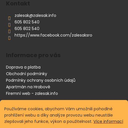
p
Kontakt
a
zalesak
@
zalesak.info
t
605 802 540
í
605 802 540
https://www.facebook.com/zalesaksro
Informace pro vás
Doprava a platba
Obchodní podmínky
Podmínky ochrany osobních údajů
Apartmán na Hrabově
Firemní web - zalesak.info
Používáme cookies, abychom Vám umožnili pohodlné
Vyhledávání
prohlížení webu a díky analýze provozu webu neustále
zlepšovali jeho funkce, výkon a použitelnost.
Více informací