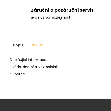
Záruční a pozáruční servis
je u nás samozřejmostí
Popis
Diskuze
Doplňující informace:
* záda, dna zásuvek: sololak
* 1 police
Z
á